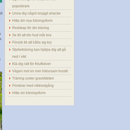
populärare
tt
Unna dig något snyggt smycke
t
Hitta din nya träningsform
Redskap för din träning
a
Se till att din hud mår bra
a
Försök till att hålla sig kry
Styrketräning kan hjälpa dig att gå
ned i vikt
g
Klä dig rätt för friluftslivet
Vägen mot en mer hälsosam livsstil
Träning under graviditeten
Fördelar med viktnedgång
Hitta sin träningsform