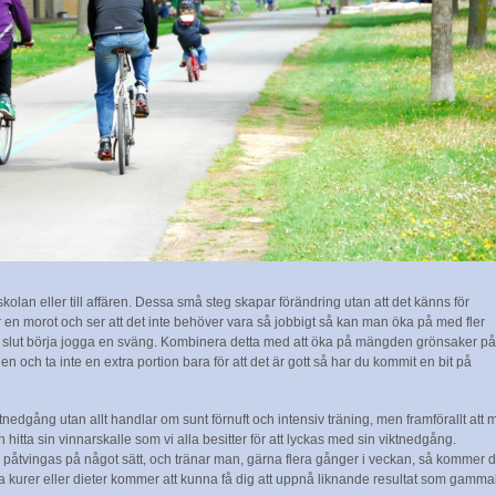
et, skolan eller till affären. Dessa små steg skapar förändring utan att det känns för
r en morot och ser att det inte behöver vara så jobbigt så kan man öka på med fler
ll slut börja jogga en sväng. Kombinera detta med att öka på mängden grönsaker på
len och ta inte en extra portion bara för att det är gott så har du kommit en bit på
ktnedgång utan allt handlar om sunt förnuft och intensiv träning, men framförallt att 
 hitta sin vinnarskalle som vi alla besitter för att lyckas med sin viktnedgång.
e påtvingas på något sätt, och tränar man, gärna flera gånger i veckan, så kommer d
a kurer eller dieter kommer att kunna få dig att uppnå liknande resultat som gamma