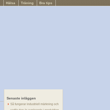
t
Hälsa
Träning
Bra tips
Senaste inläggen
för
Vikten
Så fungerar industriell märkning och
är
viktig