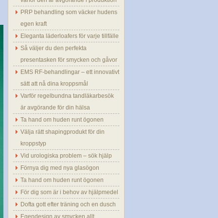
varför den är avgörande i produktion
men
PRP behandling som väcker hudens
tänk
inte
egen kraft
för
mycket
Eleganta läderloafers för varje tillfälle
på
den
Så väljer du den perfekta
presentasken för smycken och gåvor
EMS RF-behandlingar – ett innovativt
sätt att nå dina kroppsmål
Varför regelbundna tandläkarbesök
är avgörande för din hälsa
Ta hand om huden runt ögonen
Välja rätt shapingprodukt för din
kroppstyp
Vid urologiska problem – sök hjälp
Förnya dig med nya glasögon
Ta hand om huden runt ögonen
För dig som är i behov av hjälpmedel
Dofta gott efter träning och en dusch
Egendesign av smycken allt