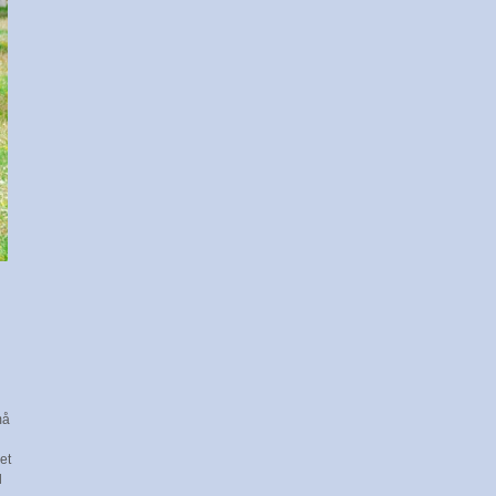
må
et
l