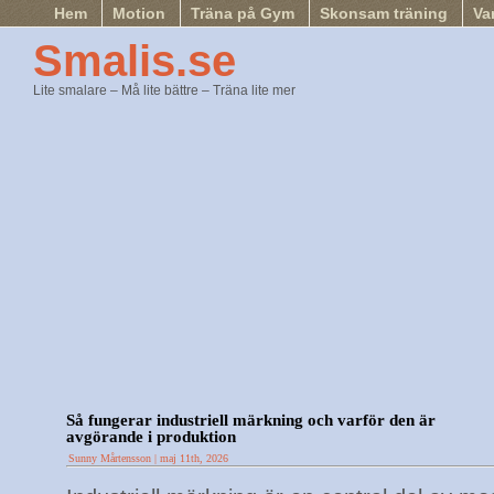
Hem
Motion
Träna på Gym
Skonsam träning
Va
Smalis.se
Lite smalare – Må lite bättre – Träna lite mer
Så fungerar industriell märkning och varför den är
avgörande i produktion
Sunny Mårtensson | maj 11th, 2026