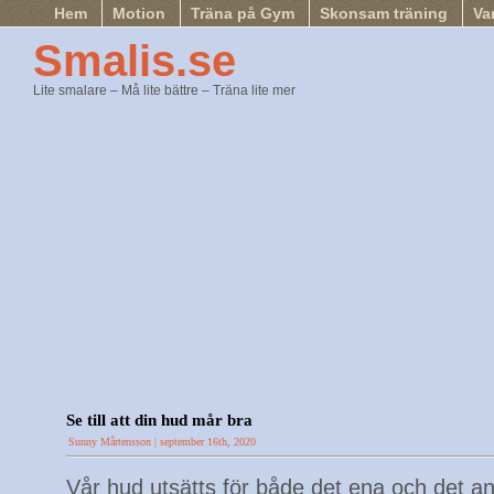
Hem
Motion
Träna på Gym
Skonsam träning
Va
Smalis.se
Lite smalare – Må lite bättre – Träna lite mer
Se till att din hud mår bra
Sunny Mårtensson | september 16th, 2020
Vår hud utsätts för både det ena och det a