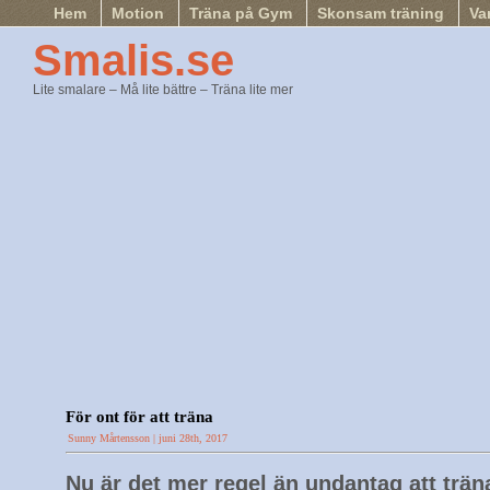
Hem
Motion
Träna på Gym
Skonsam träning
Va
Smalis.se
Lite smalare – Må lite bättre – Träna lite mer
För ont för att träna
Sunny Mårtensson | juni 28th, 2017
Nu är det mer regel än undantag att träna