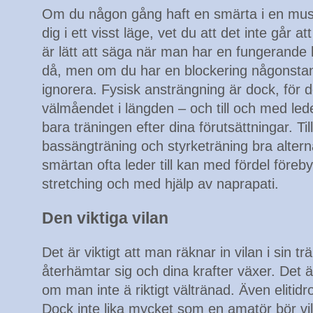
Om du någon gång haft en smärta i en muskel
dig i ett visst läge, vet du att det inte går a
är lätt att säga när man har en fungerande
då, men om du har en blockering någonstans
ignorera. Fysisk ansträngning är dock, för d
välmåendet i längden – och till och med led
bara träningen efter dina förutsättningar. T
bassängträning och styrketräning bra alter
smärtan ofta leder till kan med fördel för
stretching och med hjälp av naprapati.
Den viktiga vilan
Det är viktigt att man räknar in vilan i sin 
återhämtar sig och dina krafter växer. Det ä
om man inte ä riktigt vältränad. Även elitidr
Dock inte lika mycket som en amatör bör vil