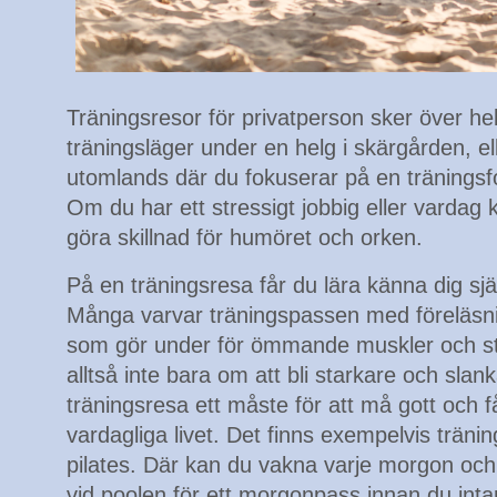
Träningsresor för privatperson sker över he
träningsläger under en helg i skärgården, e
utomlands där du fokuserar på en träningsf
Om du har ett stressigt jobbig eller vardag
göra skillnad för humöret och orken.
På en träningsresa får du lära känna dig sj
Många varvar träningspassen med föreläsni
som gör under för ömmande muskler och st
alltså inte bara om att bli starkare och sla
träningsresa ett måste för att må gott och
vardagliga livet. Det finns exempelvis trän
pilates. Där kan du vakna varje morgon och
vid poolen för ett morgonpass innan du inta