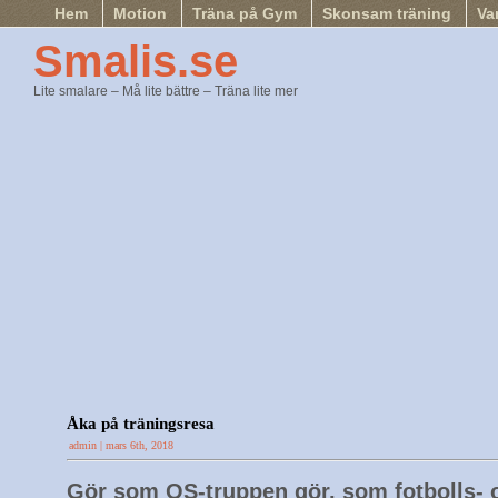
Hem
Motion
Träna på Gym
Skonsam träning
Va
Smalis.se
Lite smalare – Må lite bättre – Träna lite mer
Åka på träningsresa
admin | mars 6th, 2018
Gör som OS-truppen gör, som fotbolls- 